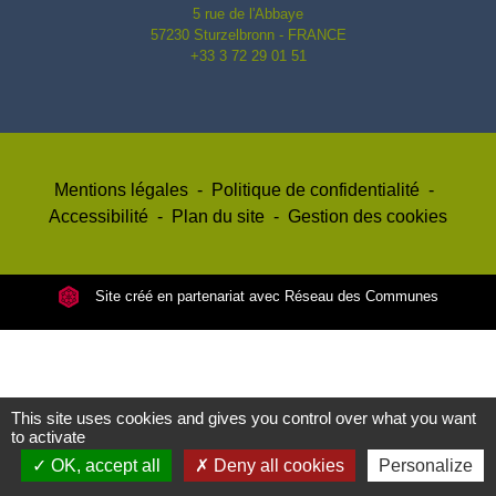
5 rue de l'Abbaye
57230 Sturzelbronn - FRANCE
+33 3 72 29 01 51
Mentions légales
-
Politique de confidentialité
-
Accessibilité
-
Plan du site
-
Gestion des cookies
Site créé en partenariat avec Réseau des Communes
This site uses cookies and gives you control over what you want
to activate
OK, accept all
Deny all cookies
Personalize