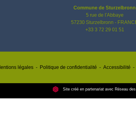
Commune de Sturzelbronn
5 rue de l'Abbaye
57230 Sturzelbronn - FRANC
+33 3 72 29 01 51
entions légales
-
Politique de confidentialité
-
Accessibilité
-
Site créé en partenariat avec Réseau d