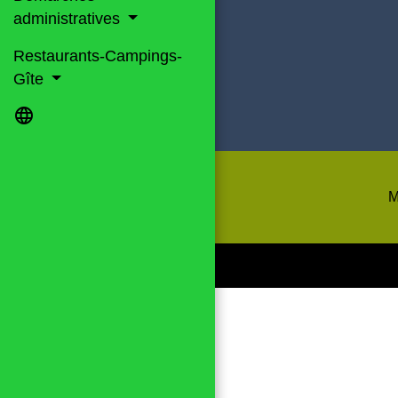
administratives
Restaurants-Campings-
Gîte
language
M